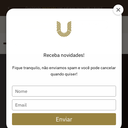
Qualidade
premiada
com entrega para todo o Brasil
QUERO REVENDER
ONDE ENCONTRAR
Receba novidades!
PESQUISAR
Buscar produtos:
Fique tranquilo, não enviamos spam e você pode cancelar
quando quiser!
Type
your
name
Type
your
email
Enviar