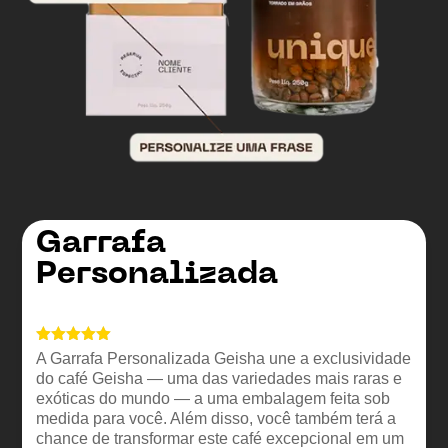
Garrafa
Personalizada
Avaliado
A Garrafa Personalizada Geisha une a exclusividade
como
4.94
do café Geisha — uma das variedades mais raras e
de 5, com
baseado
exóticas do mundo — a uma embalagem feita sob
em
medida para você. Além disso, você também terá a
avaliações
chance de transformar este café excepcional em um
de clientes