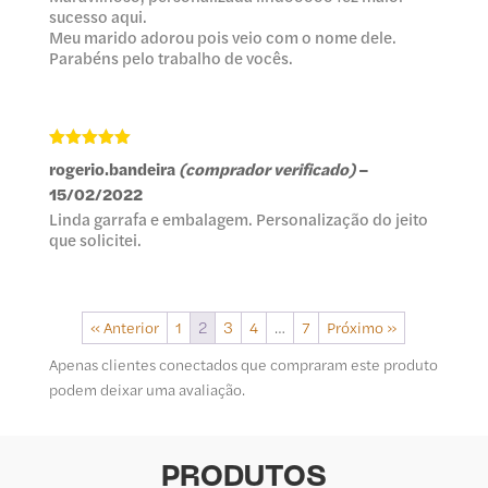
sucesso aqui.
Meu marido adorou pois veio com o nome dele.
Parabéns pelo trabalho de vocês.
Avaliação
5
rogerio.bandeira
(comprador verificado)
–
de 5
15/02/2022
Linda garrafa e embalagem. Personalização do jeito
que solicitei.
« Anterior
1
2
3
4
…
7
Próximo »
Apenas clientes conectados que compraram este produto
podem deixar uma avaliação.
PRODUTOS