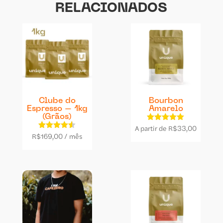
RELACIONADOS
Clube do
Bourbon
Espresso – 1kg
Amarelo
(Grãos)
A partir de
Avaliação
R$
33,00
4.91
R$
169,00
Avaliação
/ mês
de 5
4.50
de 5