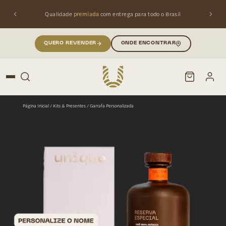
Qualidade
premiada
com entrega para todo o Brasil
QUERO REVENDER
ONDE ENCONTRAR
Página Inicial
/
Kits & Presentes
/ Garrafa Personalizada
PESQUISAR
Buscar produtos: