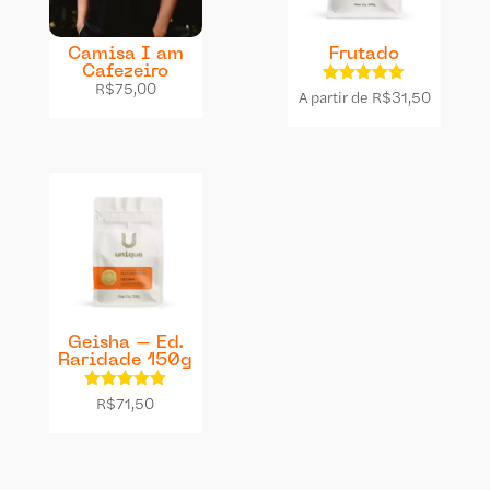
Camisa I am
Frutado
Cafezeiro
R$
75,00
A partir de
Avaliação
R$
31,50
4.92
de 5
Geisha – Ed.
Raridade 150g
Avaliação
R$
71,50
4.89
de 5