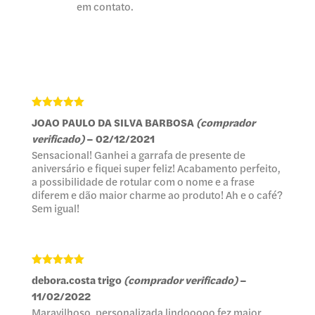
em contato.
Avaliação
5
JOAO PAULO DA SILVA BARBOSA
(comprador
de 5
verificado)
–
02/12/2021
Sensacional! Ganhei a garrafa de presente de
aniversário e fiquei super feliz! Acabamento perfeito,
a possibilidade de rotular com o nome e a frase
diferem e dão maior charme ao produto! Ah e o café?
Sem igual!
Avaliação
5
debora.costa trigo
(comprador verificado)
–
de 5
11/02/2022
Maravilhoso, personalizada lindooooo fez maior