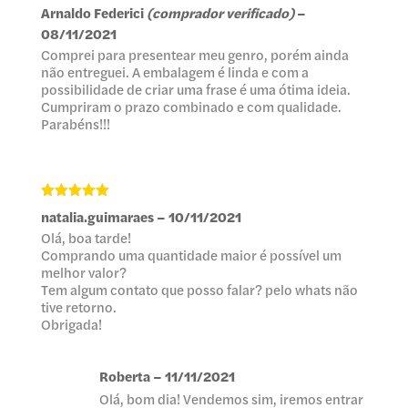
Avaliação
5
Arnaldo Federici
(comprador verificado)
–
de 5
08/11/2021
Comprei para presentear meu genro, porém ainda
não entreguei. A embalagem é linda e com a
possibilidade de criar uma frase é uma ótima ideia.
Cumpriram o prazo combinado e com qualidade.
Parabéns!!!
Avaliação
5
natalia.guimaraes
–
10/11/2021
de 5
Olá, boa tarde!
Comprando uma quantidade maior é possível um
melhor valor?
Tem algum contato que posso falar? pelo whats não
tive retorno.
Obrigada!
Roberta
–
11/11/2021
Olá, bom dia! Vendemos sim, iremos entrar