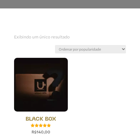
Exibindo um único resultado
BLACK BOX
R$
140,00
Avaliação
5.00
de 5