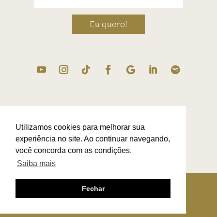
Eu quero!
Utilizamos cookies para melhorar sua
experiência no site. Ao continuar navegando,
você concorda com as condições.
Saiba mais
Termos de Uso
|
Troca & Devolução
|
Contato
Fechar
Via Othon de Carvalho 1020, Vale dos
Pinheiros – São Lourenço – MG – Brasil –
37470-000 – 08.374.210/0001-51