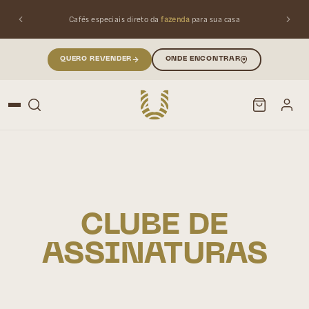
Cafés especiais direto da
fazenda
para sua casa
QUERO REVENDER
ONDE ENCONTRAR
PESQUISAR
Buscar produtos:
CLUBE DE
ASSINATURAS