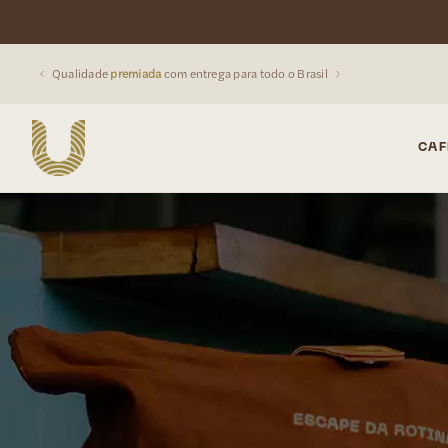
Da
Serra da Mantiqueira
direto para sua xícara
CAF
Buscar produtos: