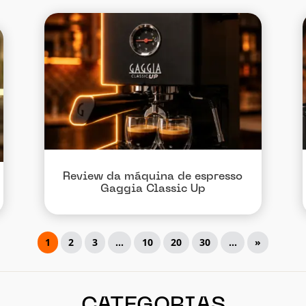
Review da máquina de espresso
Gaggia Classic Up
1
2
3
...
10
20
30
...
»
CATEGORIAS