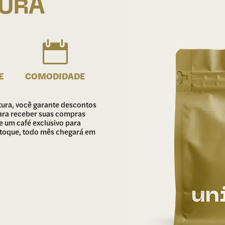
TURA

E
COMODIDADE
tura, você garante descontos
 para receber suas compras
 um café exclusivo para
stoque, todo mês chegará em