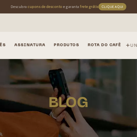
Descubra
cupons de desconto
e garanta
frete grátis
CLIQUE AQUI
U
ÉS
ASSINATURA
PRODUTOS
ROTA DO CAFÉ
BLOG