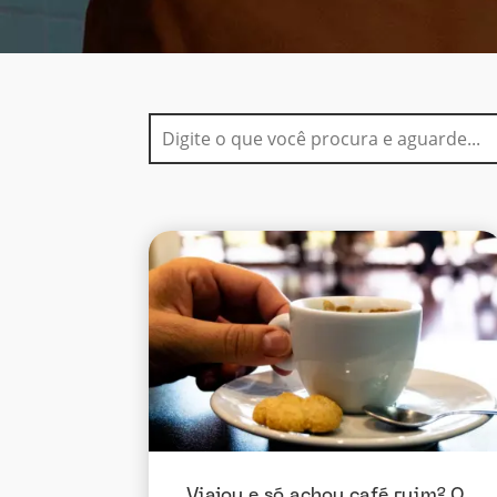
Viajou e só achou café ruim? O