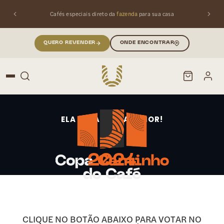
Cafés especiais direto da
fazenda
para sua casa
QUERO REVENDER
ONDE ENCONTRAR
PESQUISAR
Buscar produtos:
ELA ESTÁ AINDA MAIOR!
2024
CLIQUE NO BOTÃO ABAIXO PARA VOTAR NO