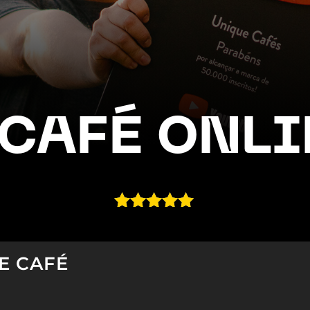
 CAFÉ ONLI
Avaliado
como
4.96
de 5, com
E CAFÉ
baseado
em
avaliações