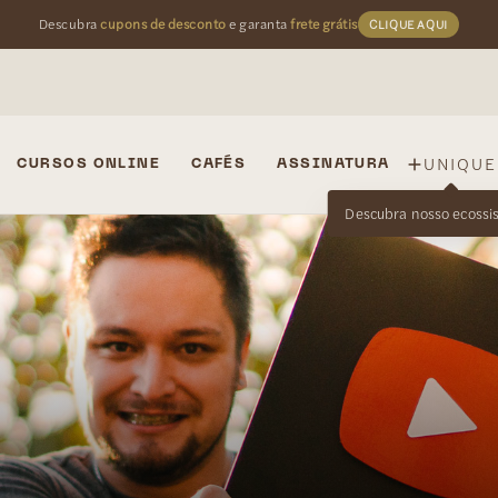
Descubra
cupons de desconto
e garanta
frete grátis
CLIQUE AQUI
UNIQUE
CURSOS ONLINE
CAFÉS
ASSINATURA
Descubra nosso ecossi