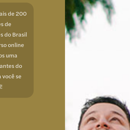
ais de 200
es de
s do Brasil
rso online
mos uma
tantes do
 você se
l!