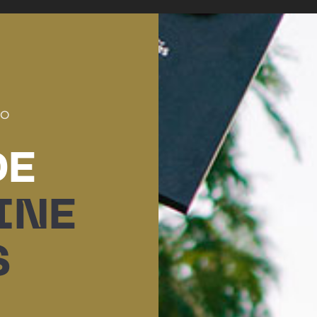
de clientes
SO
DE
INE
S