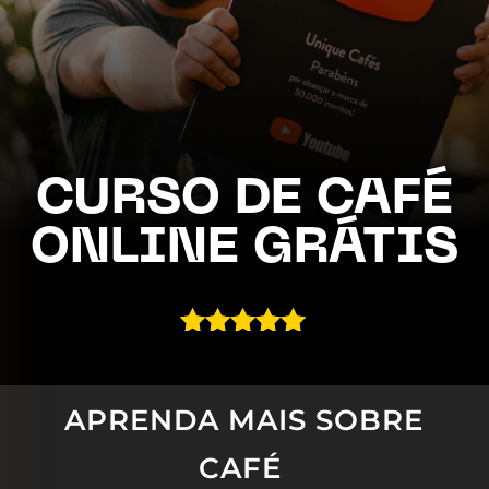
CURSO DE CAFÉ
ONLINE GRÁTIS
Avaliado
como
4.96
de 5, com
APRENDA MAIS SOBRE
baseado
em
CAFÉ
avaliações