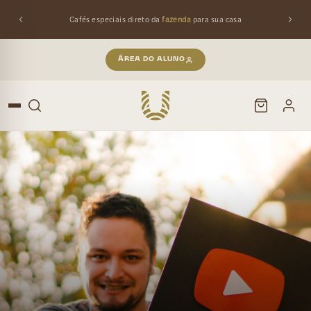
Qualidade
premiada
com entrega para todo o Brasil
ÁREA DO ALUNO
PESQUISAR
Buscar produtos: