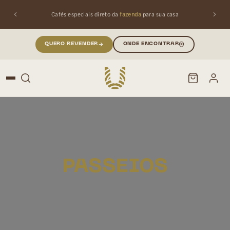
Cafés especiais direto da
fazenda
para sua casa
QUERO REVENDER
ONDE ENCONTRAR
PESQUISAR
Buscar produtos:
PASSEIOS