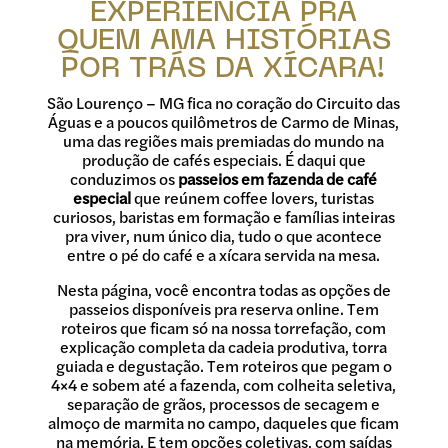
EXPERIÊNCIA PRA
QUEM AMA HISTÓRIAS
POR TRÁS DA XÍCARA!
São Lourenço – MG fica no coração do Circuito das
Águas e a poucos quilômetros de Carmo de Minas,
uma das regiões mais premiadas do mundo na
produção de cafés especiais. É daqui que
conduzimos os
passeios em fazenda de café
especial
que reúnem coffee lovers, turistas
curiosos, baristas em formação e famílias inteiras
pra viver, num único dia, tudo o que acontece
entre o pé do café e a xícara servida na mesa.
Nesta página, você encontra todas as opções de
passeios disponíveis pra reserva online. Tem
roteiros que ficam só na nossa torrefação, com
explicação completa da cadeia produtiva, torra
guiada e degustação. Tem roteiros que pegam o
4×4 e sobem até a fazenda, com colheita seletiva,
separação de grãos, processos de secagem e
almoço de marmita no campo, daqueles que ficam
na memória. E tem opções coletivas, com saídas