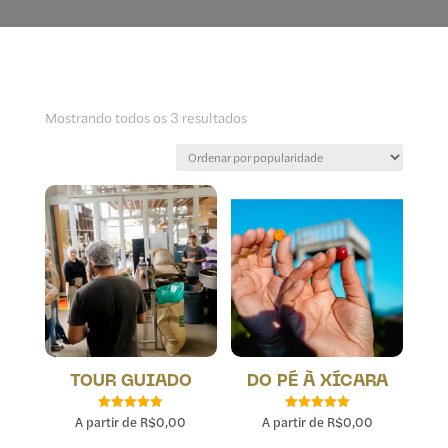
Mostrando todos os 3 resultados
TOUR GUIADO
DO PÉ À XÍCARA
A partir de
R$
0,00
A partir de
R$
0,00
Avaliação
Avaliação
5.00
5.00
de 5
de 5