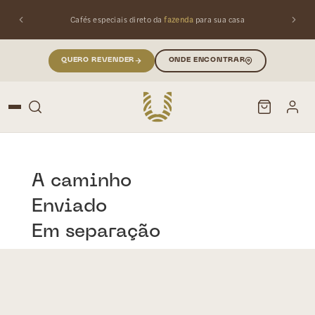
Cafés especiais direto da
fazenda
para sua casa
QUERO REVENDER
ONDE ENCONTRAR
PESQUISAR
Buscar produtos:
A caminho
Enviado
Em separação