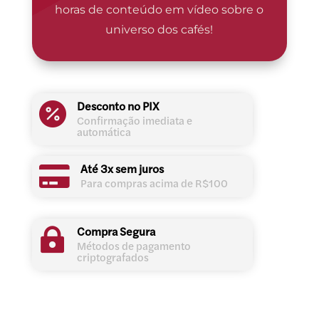
horas de conteúdo em vídeo sobre o
universo dos cafés!
Desconto no PIX

Confirmação imediata e
automática
Até 3x sem juros

Para compras acima de R$100
Compra Segura

Métodos de pagamento
criptografados