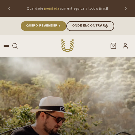
Qualidade
premiada
com entrega para todo o Brasil
QUERO REVENDER
ONDE ENCONTRAR
PESQUISAR
Buscar produtos: