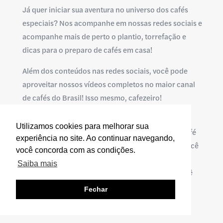
Já quer iniciar sua aventura no universo dos cafés
especiais? Nos acompanhe em nossas redes sociais e
acompanhe mais de perto o plantio, torrefação e
dicas para o preparo de cafés em casa!
Além dos conteúdos nas redes sociais, você pode
aproveitar nossos vídeos completos no maior canal
de cafés do Brasil! Isso mesmo, cafezeiro!
Com muito bom humor, dedicação e café,
Utilizamos cookies para melhorar sua
conseguimos atingir a marca de maior canal de café
experiência no site. Ao continuar navegando,
do Brasil e seguimos com vídeos semanais para você
você concorda com as condições.
saber de tudo! Ah, temos também uma live mensal,
Saiba mais
sempre na última quinta-feira do mês, em que você
pode tirar todas suas dúvidas sobre café.
Fechar