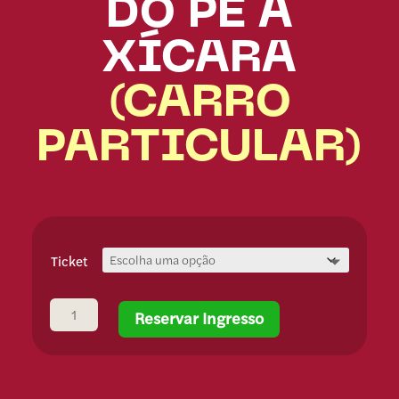
DO PÉ À
XÍCARA
(CARRO
PARTICULAR)
Ticket
Do Pé à Xícara (Carro Particular) quantidade
Reservar Ingresso