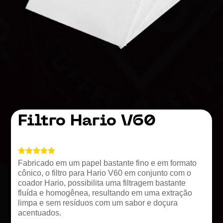
Filtro Hario V60
Avaliado
Fabricado em um papel bastante fino e em formato
como
5.00
cônico, o filtro para Hario V60 em conjunto com o
de 5, com
baseado
coador Hario, possibilita uma filtragem bastante
em
fluída e homogênea, resultando em uma extração
avaliações
limpa e sem resíduos com um sabor e doçura
de clientes
acentuados.