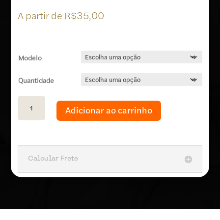
A partir de
R$
35,00
Modelo
Quantidade
Filtro Hario V60 quantidade
Adicionar ao carrinho
Calcular Frete