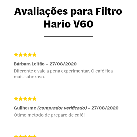
Avaliações para Filtro
Hario V60
Avaliação
5
Bárbara Leitão
–
27/08/2020
de 5
Diferente e vale a pena experimentar. O café fica
mais saboroso.
Avaliação
5
Guilherme
(comprador verificado)
–
27/08/2020
de 5
Ótimo método de preparo de café!