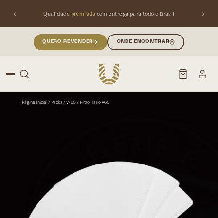
Qualidade
premiada
com entrega para todo o Brasil
QUERO REVENDER
ONDE ENCONTRAR
Página Inicial
/
Packs
/
V-60
/ Filtro Hario V60
PESQUISAR
Buscar produtos: