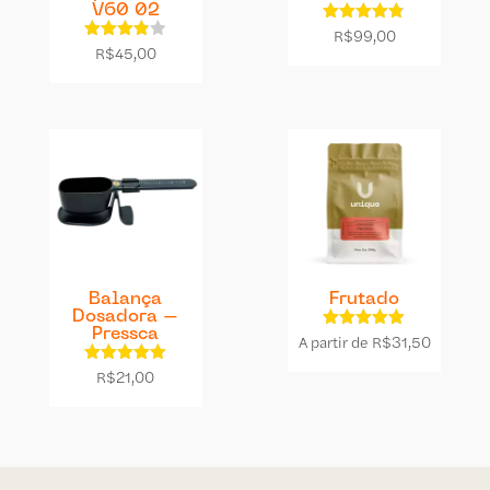
V60 02
Avaliação
R$
99,00
4.75
Avaliação
R$
45,00
de 5
3.86
de 5
Balança
Frutado
Dosadora –
Pressca
A partir de
Avaliação
R$
31,50
4.92
de 5
Avaliação
R$
21,00
4.87
de 5