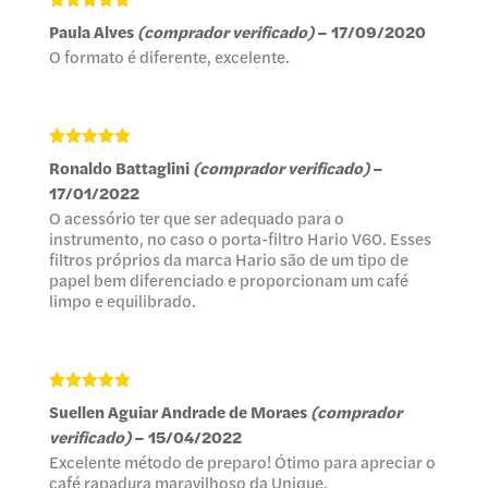
Avaliação
5
Paula Alves
(comprador verificado)
–
17/09/2020
de 5
O formato é diferente, excelente.
Avaliação
5
Ronaldo Battaglini
(comprador verificado)
–
de 5
17/01/2022
O acessório ter que ser adequado para o
instrumento, no caso o porta-filtro Hario V60. Esses
filtros próprios da marca Hario são de um tipo de
papel bem diferenciado e proporcionam um café
limpo e equilibrado.
Avaliação
5
Suellen Aguiar Andrade de Moraes
(comprador
de 5
verificado)
–
15/04/2022
Excelente método de preparo! Ótimo para apreciar o
café rapadura maravilhoso da Unique.