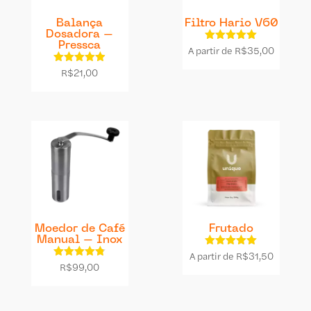
Balança
Filtro Hario V60
Dosadora –
Pressca
A partir de
Avaliação
R$
35,00
5.00
de 5
Avaliação
R$
21,00
4.87
de 5
Moedor de Café
Frutado
Manual – Inox
A partir de
Avaliação
R$
31,50
4.92
Avaliação
R$
99,00
de 5
4.75
de 5