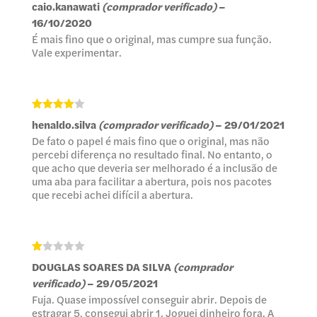
Avaliação
caio.kanawati
(comprador verificado)
–
4
de 5
16/10/2020
É mais fino que o original, mas cumpre sua função.
Vale experimentar.
Avaliação
henaldo.silva
(comprador verificado)
–
29/01/2021
4
de 5
De fato o papel é mais fino que o original, mas não
percebi diferença no resultado final. No entanto, o
que acho que deveria ser melhorado é a inclusão de
uma aba para facilitar a abertura, pois nos pacotes
que recebi achei difícil a abertura.
A
DOUGLAS SOARES DA SILVA
(comprador
va
lia
verificado)
–
29/05/2021
çã
Fuja. Quase impossível conseguir abrir. Depois de
o
1
estragar 5, consegui abrir 1. Joguei dinheiro fora. A