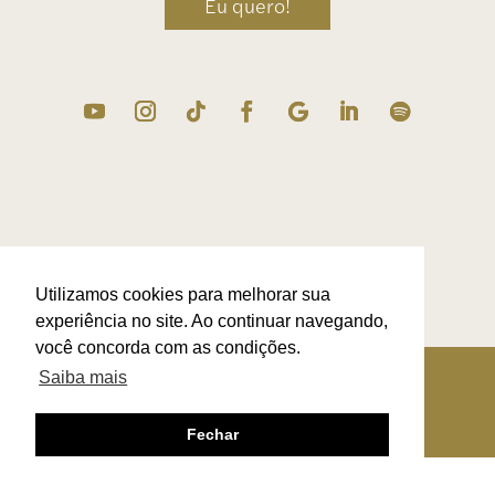
Eu quero!
Utilizamos cookies para melhorar sua
experiência no site. Ao continuar navegando,
você concorda com as condições.
Termos de Uso
|
Troca & Devolução
|
Contato
Saiba mais
Via Othon de Carvalho 1020, Vale dos
Pinheiros – São Lourenço – MG – Brasil –
37470-000 – 08.374.210/0001-51
Fechar