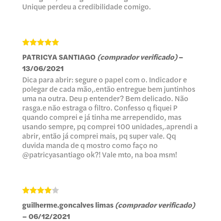
de
Unique perdeu a credibilidade comigo.
5
Avaliação
5
PATRICYA SANTIAGO
(comprador verificado)
–
de 5
13/06/2021
Dica para abrir: segure o papel com o. Indicador e
polegar de cada mão,.então entregue bem juntinhos
uma na outra. Deu p entender? Bem delicado. Não
rasga.e não estraga o filtro. Confesso q fiquei P
quando comprei e já tinha me arrependido, mas
usando sempre, pq comprei 100 unidades,.aprendi a
abrir, então já comprei mais, pq super vale. Qq
duvida manda de q mostro como faço no
@patricyasantiago ok?! Vale mto, na boa msm!
Avaliação
guilherme.goncalves limas
(comprador verificado)
4
de 5
–
06/12/2021