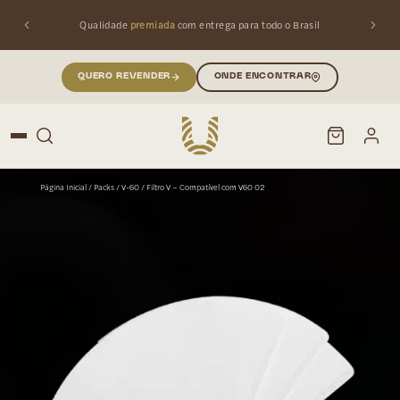
Qualidade
premiada
com entrega para todo o Brasil
QUERO REVENDER
ONDE ENCONTRAR
Página Inicial
/
Packs
/
V-60
/ Filtro V – Compatível com V60 02
PESQUISAR
Buscar produtos: