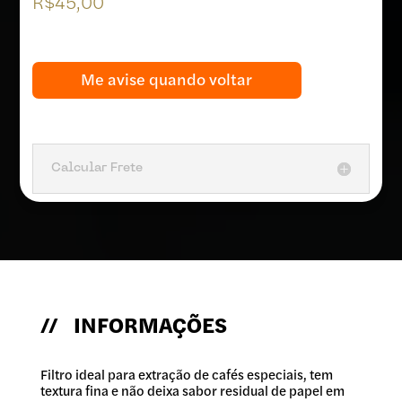
R$
45,00
s de
clientes
Me avise quando voltar
Calcular Frete
// INFORMAÇÕES
Filtro ideal para extração de cafés especiais, tem
textura fina e não deixa sabor residual de papel em