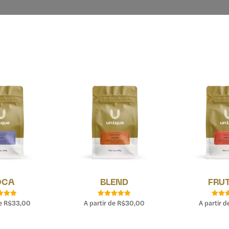
OCA
BLEND
FRU
de
R$
33,00
A partir de
R$
30,00
A partir 
iação
Avaliação
Aval
90
4.90
4.
 5
de 5
de