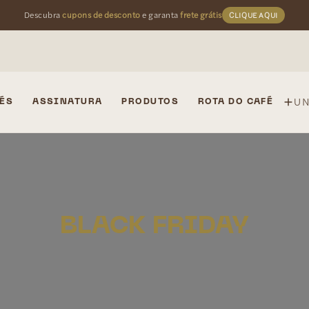
Descubra
cupons de desconto
e garanta
frete grátis
CLIQUE AQUI
U
ÉS
ASSINATURA
PRODUTOS
ROTA DO CAFÉ
BLACK FRIDAY