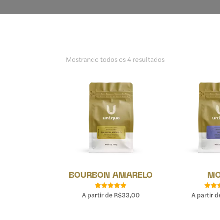
Mostrando todos os 4 resultados
BOURBON AMARELO
M
A partir de
R$
33,00
A partir 
Avaliação
Aval
4.91
4.
de 5
de