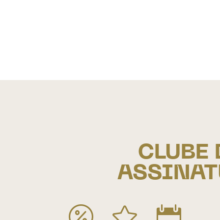
CLUBE 
ASSINA


