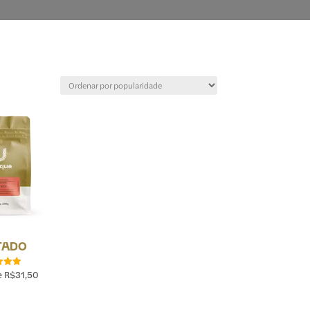
TADO
de
R$
31,50
iação
92
 5