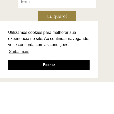
Eu quero!
Utilizamos cookies para melhorar sua
experiência no site. Ao continuar navegando,
você concorda com as condições.
Saiba mais
Fechar
Termos de Uso
|
Troca & Devolução
|
Contato
Via Othon de Carvalho 1020, Vale dos
Pinheiros – São Lourenço – MG – Brasil –