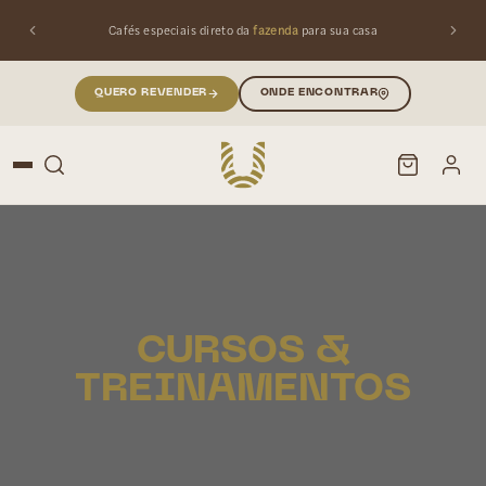
Cafés especiais direto da
fazenda
para sua casa
QUERO REVENDER
ONDE ENCONTRAR
PESQUISAR
Buscar produtos:
CURSOS &
TREINAMENTOS