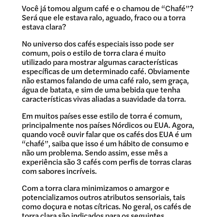
Você já tomou algum café e o chamou de “Chafé”?
Será que ele estava ralo, aguado, fraco ou a torra
estava clara?
No universo dos cafés especiais isso pode ser
comum, pois o estilo de torra clara é muito
utilizado para mostrar algumas características
específicas de um determinado café. Obviamente
não estamos falando de uma café ralo, sem graça,
água de batata, e sim de uma bebida que tenha
características vivas aliadas a suavidade da torra.
Em muitos países esse estilo de torra é comum,
principalmente nos países Nórdicos ou EUA. Agora,
quando você ouvir falar que os cafés dos EUA é um
“chafé”, saiba que isso é um hábito de consumo e
não um problema. Sendo assim, esse mês a
experiência são 3 cafés com perfis de torras claras
com sabores incríveis.
Com a torra clara minimizamos o amargor e
potencializamos outros atributos sensoriais, tais
como doçura e notas cítricas. No geral, os cafés de
torra clara são indicados para os seguintes