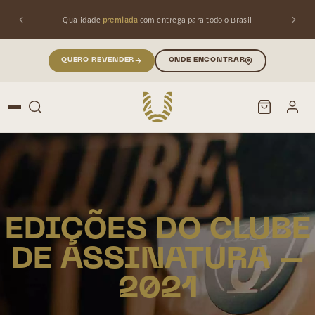
Qualidade
premiada
com entrega para todo o Brasil
QUERO REVENDER
ONDE ENCONTRAR
PESQUISAR
Buscar produtos:
EDIÇÕES DO CLUBE
DE ASSINATURA –
2021