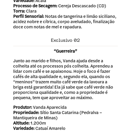
Variedade:
Acaiá
Processo de Secagem:
Cereja Descascado (CD)
Torra:
Clara
Perfil Sensorial:
Notas de tangerina e limão siciliano,
acidez nobre e cítrica, corpo aveludado, finalização
doce com notas de mel e rapadura.
Exclusivo 02
“Guerreira”
Junto ao marido e filhos, Vanda ajuda desde a
colheita até os processos pós colheita. Aprendeu a
lidar com café e se apaixonou. Hoje o foco é fazer
cafés de alta qualidade e, segundo ela, quando os
“meninos” trazem muito café verde da lavoura a
briga está garantida! Ela já sabe que café verde não
proporciona qualidade e, como a propriedade é
pequena, tem que aproveitar ao máximo.
Produtor:
Vanda Aparecida
Propriedade:
Sítio Santa Catarina (Pedralva –
Mantiqueira de Minas)
Altitude:
1.200m
Variedade:
Catuaí Amarelo