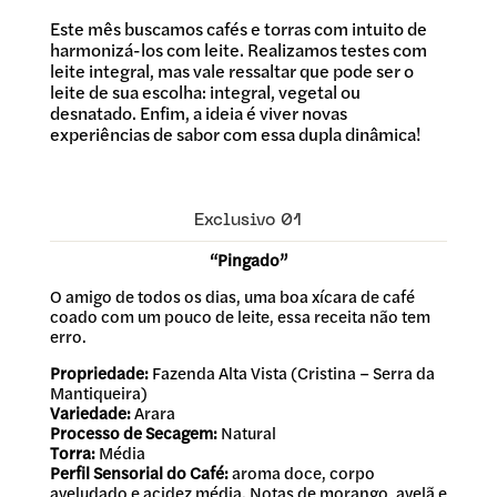
Este mês buscamos cafés e torras com intuito de
harmonizá-los com leite. Realizamos testes com
leite integral, mas vale ressaltar que pode ser o
leite de sua escolha: integral, vegetal ou
desnatado. Enfim, a ideia é viver novas
experiências de sabor com essa dupla dinâmica!
Exclusivo 01
“Pingado”
O amigo de todos os dias, uma boa xícara de café
coado com um pouco de leite, essa receita não tem
erro.
Propriedade:
Fazenda Alta Vista (Cristina – Serra da
Mantiqueira)
Variedade:
Arara
Processo de Secagem:
Natural
Torra:
Média
Perfil Sensorial do Café:
aroma doce, corpo
aveludado e acidez média. Notas de morango, avelã e