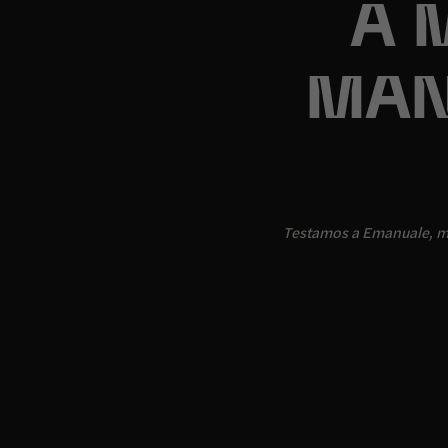
A 
MAN
Testamos a Emanuale, m