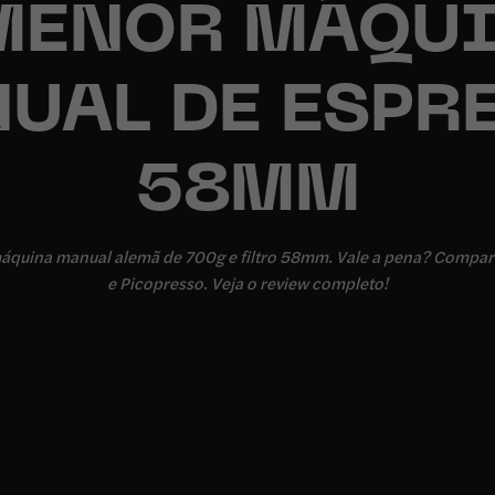
MENOR MÁQU
UAL DE ESPR
58MM
áquina manual alemã de 700g e filtro 58mm. Vale a pena? Compar
e Picopresso. Veja o review completo!