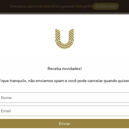
Descubra
cupons de desconto
e garanta
frete grátis
CLIQUE AQUI
U
ÉS
ASSINATURA
PRODUTOS
ROTA DO CAFÉ
Receba novidades!
Fique tranquilo, não enviamos spam e você pode cancelar quando quiser
Type
your
name
Type
your
email
Enviar