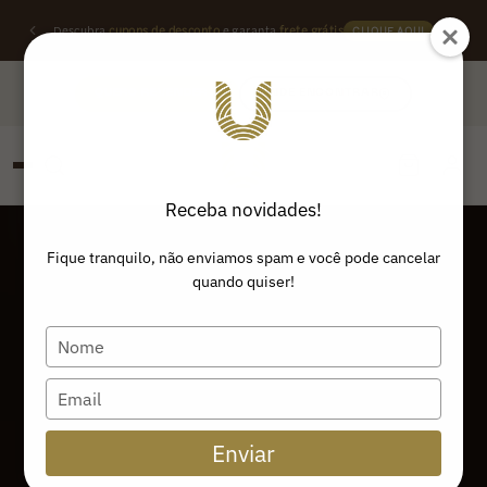
Descubra
cupons de desconto
e garanta
frete grátis
CLIQUE AQUI
QUERO REVENDER
ONDE ENCONTRAR
Receba novidades!
PESQUISAR
Buscar produtos:
Fique tranquilo, não enviamos spam e você pode cancelar
quando quiser!
Type
your
name
Type
your
email
Enviar