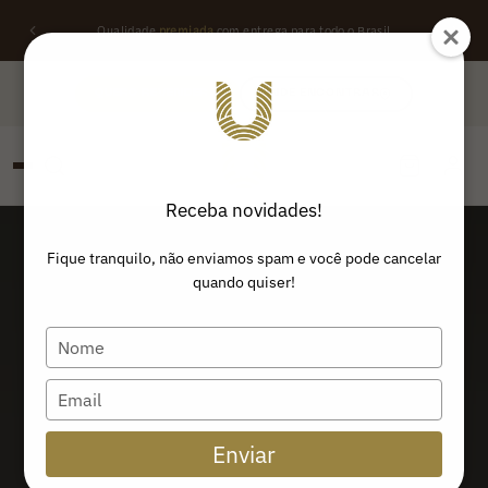
Qualidade
premiada
com entrega para todo o Brasil
QUERO REVENDER
ONDE ENCONTRAR
Receba novidades!
PESQUISAR
Buscar produtos:
Fique tranquilo, não enviamos spam e você pode cancelar
quando quiser!
Type
your
name
Type
your
email
Enviar