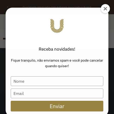
Descubra
cupons de desconto
e garanta
frete grátis
CLIQUE AQUI
QUERO REVENDER
ONDE ENCONTRAR
Receba novidades!
PESQUISAR
Buscar produtos:
Fique tranquilo, não enviamos spam e você pode cancelar
quando quiser!
Type
your
name
Type
your
email
Enviar