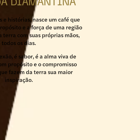
A DIAMANTINA
e histórias, nasce um café que
ropósito e a força de uma região
a terra com suas próprias mãos,
todos os dias.
exão, é sabor, é a alma viva de
om propósito e o compromisso
ue fazem da terra sua maior
inspiração.