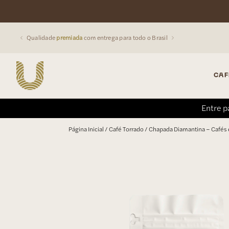
Da
Serra da Mantiqueira
direto para sua xícara
CAF
Entre p
Buscar produtos:
Página Inicial
/
Café Torrado
/ Chapada Diamantina – Cafés 