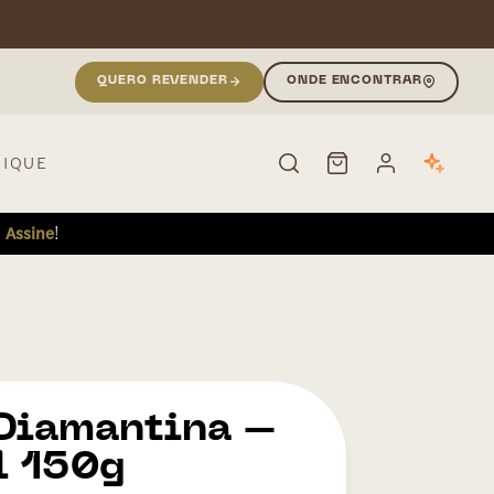
QUERO REVENDER
ONDE ENCONTRAR
NIQUE
!
!
Assine
PESQUISAR
Diamantina –
l 150g