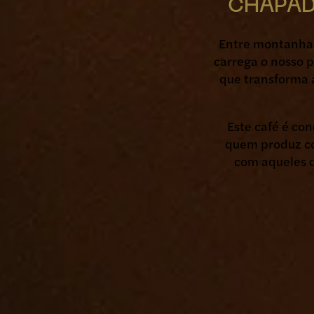
CHAPAD
Entre montanhas 
carrega o nosso p
que transforma 
Este café é con
quem produz c
com aqueles q