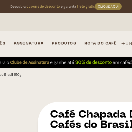
Descubra
cupons de desconto
e garanta
frete grátis
CLIQUE AQUI
U
ÉS
ASSINATURA
PRODUTOS
ROTA DO CAFÉ
ara o
e ganhe até
30% de desconto
em cafés
Clube de Assinatura
do Brasil 150g
Chapada 
Cafés do Brasi