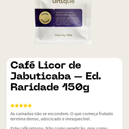
Licor de
Jabuticaba – Ed.
Raridade 150g
Avaliado
As camadas não se escondem. O que começa frutado
como
5.00
termina denso, adocicado e inesquecível.
de 5, com
baseado
Este café retorna. Não como repetição, mas como
em