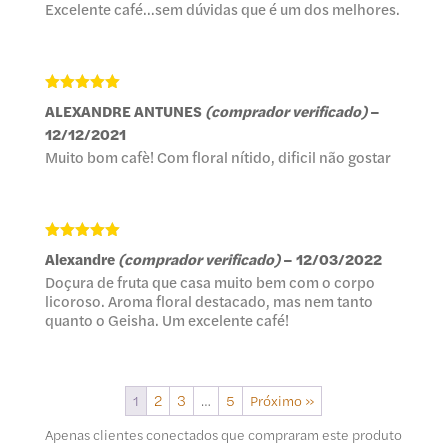
Excelente café…sem dúvidas que é um dos melhores.
Avaliação
5
ALEXANDRE ANTUNES
(comprador verificado)
–
de 5
12/12/2021
Muito bom cafè! Com floral nítido, dificil não gostar
Avaliação
5
Alexandre
(comprador verificado)
–
12/03/2022
de 5
Doçura de fruta que casa muito bem com o corpo
licoroso. Aroma floral destacado, mas nem tanto
quanto o Geisha. Um excelente café!
1
2
3
…
5
Próximo »
Apenas clientes conectados que compraram este produto