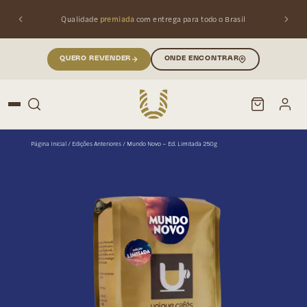
Qualidade
premiada
com entrega para todo o Brasil
IMITADA 250GUNIQUE CAFÉS
QUERO REVENDER
ONDE ENCONTRAR
Página Inicial
/
Edições Anteriores
/ Mundo Novo – Ed. Limitada 250g
PESQUISAR
Buscar produtos: