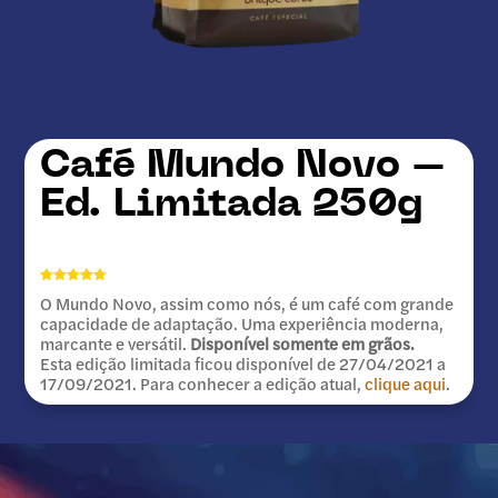
Mundo Novo –
Ed. Limitada 250g
Avaliado
O Mundo Novo, assim como nós, é um café com grande
como
5.00
de 5, com
capacidade de adaptação. Uma experiência moderna,
baseado
marcante e versátil.
Disponível somente em grãos.
em
avaliações
Esta edição limitada ficou disponível de 27/04/2021 a
de clientes
17/09/2021. Para conhecer a edição atual,
clique aqui
.