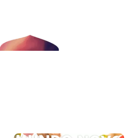
moderna, marcante e versátil.
EXPLORE ESTE
MUNDO
Uma bebida com notas de laranja e
mel, licorosa e com aroma de
rosas e jasmim.