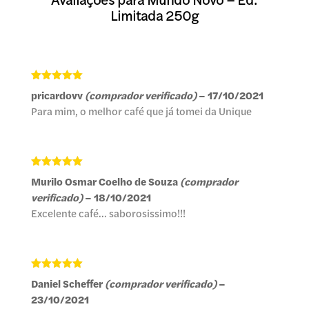
Avaliações para Mundo Novo – Ed.
Limitada 250g
Avaliação
5
pricardovv
(comprador verificado)
–
17/10/2021
de 5
Para mim, o melhor café que já tomei da Unique
Avaliação
5
Murilo Osmar Coelho de Souza
(comprador
de 5
verificado)
–
18/10/2021
Excelente café… saborosissimo!!!
Avaliação
5
Daniel Scheffer
(comprador verificado)
–
de 5
23/10/2021