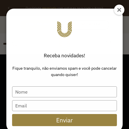
Qualidade
premiada
com entrega para todo o Brasil
QUERO REVENDER
ONDE ENCONTRAR
Receba novidades!
PESQUISAR
Buscar produtos:
Fique tranquilo, não enviamos spam e você pode cancelar
quando quiser!
Type
your
name
Type
your
email
Enviar