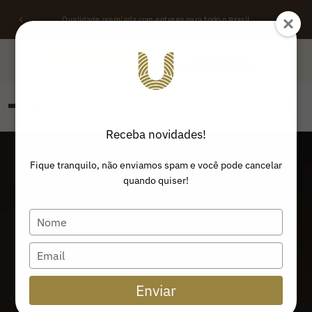
Qualidade
premiada
com entrega para todo o Brasil
QUERO REVENDER
ONDE ENCONTRAR
Receba novidades!
PESQUISAR
Buscar produtos:
Fique tranquilo, não enviamos spam e você pode cancelar
quando quiser!
Type
your
name
Type
your
email
Enviar