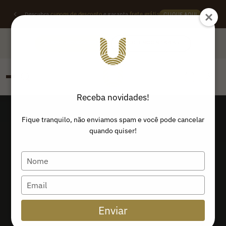
Descubra
cupons de desconto
e garanta
frete grátis
CLIQUE AQUI
QUERO REVENDER
ONDE ENCONTRAR
Receba novidades!
PESQUISAR
Buscar produtos:
Fique tranquilo, não enviamos spam e você pode cancelar
quando quiser!
Type
your
name
Type
your
email
Enviar