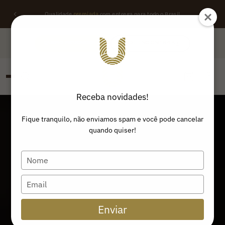
Qualidade
premiada
com entrega para todo o Brasil
QUERO REVENDER
ONDE ENCONTRAR
Receba novidades!
PESQUISAR
Buscar produtos:
Fique tranquilo, não enviamos spam e você pode cancelar
quando quiser!
Type
your
name
Type
your
email
Enviar