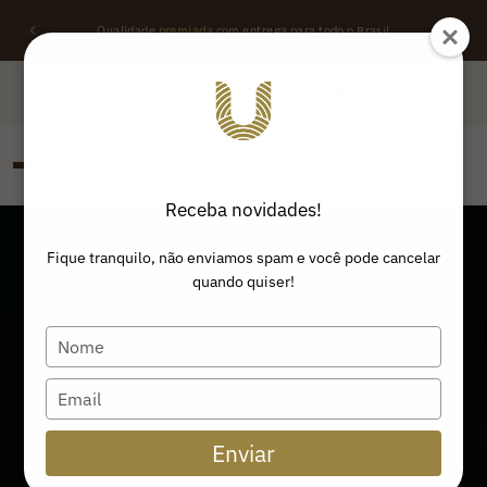
Qualidade
premiada
com entrega para todo o Brasil
QUERO REVENDER
ONDE ENCONTRAR
Receba novidades!
PESQUISAR
Buscar produtos:
Fique tranquilo, não enviamos spam e você pode cancelar
quando quiser!
Type
your
name
Type
your
email
Enviar