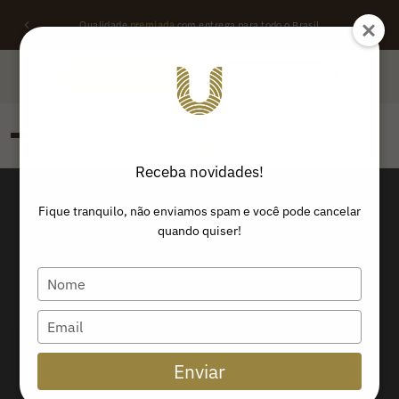
Qualidade
premiada
com entrega para todo o Brasil
QUERO REVENDER
ONDE ENCONTRAR
Receba novidades!
PESQUISAR
Buscar produtos:
Fique tranquilo, não enviamos spam e você pode cancelar
quando quiser!
Type
your
name
Type
your
email
Enviar