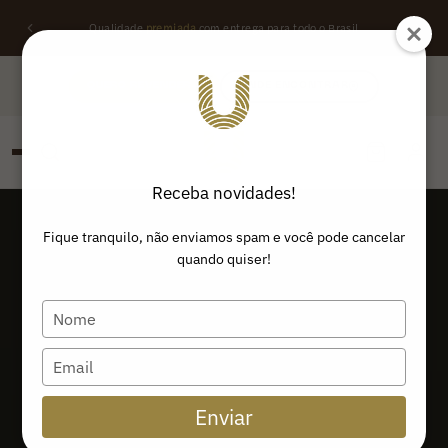
Qualidade
premiada
com entrega para todo o Brasil
QUERO REVENDER
ONDE ENCONTRAR
Receba novidades!
PESQUISAR
Buscar produtos:
Fique tranquilo, não enviamos spam e você pode cancelar
quando quiser!
Type
your
name
Type
your
email
Enviar