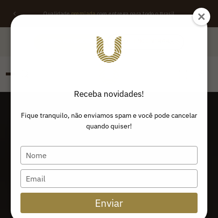
Qualidade
premiada
com entrega para todo o Brasil
QUERO REVENDER
ONDE ENCONTRAR
Receba novidades!
PESQUISAR
Buscar produtos:
Fique tranquilo, não enviamos spam e você pode cancelar
quando quiser!
Type
your
name
Type
your
email
Enviar