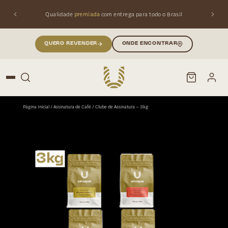
Qualidade
premiada
com entrega para todo o Brasil
QUERO REVENDER
ONDE ENCONTRAR
Página Inicial
/
Assinatura de Café
/ Clube de Assinatura – 3kg
PESQUISAR
Buscar produtos: