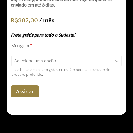
enviado em até 3 dias.
R$
387,00
/ mês
Frete grátis para todo o Sudeste!
Moagem
*
Selecione uma opção
Escolha se deseja em grãos ou moído para seu método de
preparo preferido.
Assinar