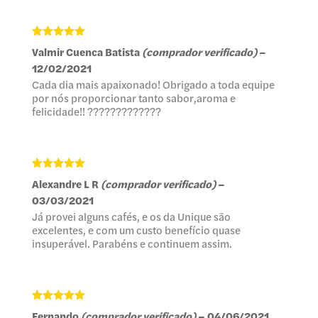
Avaliação
5
Valmir Cuenca Batista
(comprador verificado)
–
de 5
12/02/2021
Cada dia mais apaixonado! Obrigado a toda equipe
por nós proporcionar tanto sabor,aroma e
felicidade!! ?????????????
Avaliação
5
Alexandre L R
(comprador verificado)
–
de 5
03/03/2021
Já provei alguns cafés, e os da Unique são
excelentes, e com um custo benefício quase
insuperável. Parabéns e continuem assim.
Avaliação
5
Fernando
(comprador verificado)
–
04/06/2021