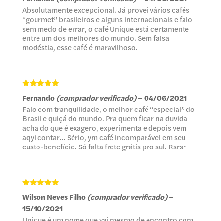
de 5
Absolutamente excepcional. Já provei vários cafés
“gourmet” brasileiros e alguns internacionais e falo
sem medo de errar, o café Unique está certamente
entre um dos melhores do mundo. Sem falsa
modéstia, esse café é maravilhoso.
Avaliação
5
Fernando
(comprador verificado)
–
04/06/2021
de 5
Falo com tranquilidade, o melhor café “especial” do
Brasil e quiçá do mundo. Pra quem ficar na duvida
acha do que é exagero, experimenta e depois vem
aqyi contar… Sério, ym café incomparável em seu
custo-benefício. Só falta frete grátis pro sul. Rsrsr
Avaliação
5
Wilson Neves Filho
(comprador verificado)
–
de 5
15/10/2021
Unique é um nome que vai mesmo de encontro com