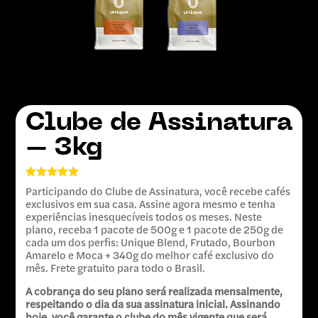
Clube de Assinatura
– 3kg
Avaliado
Participando do Clube de Assinatura, você recebe cafés
como
5.00
exclusivos em sua casa. Assine agora mesmo e tenha
de 5, com
experiências inesquecíveis todos os meses. Neste
baseado
em
plano, receba 1 pacote de 500g e 1 pacote de 250g de
avaliações
cada um dos perfis: Unique Blend, Frutado, Bourbon
de clientes
Amarelo e Moca + 340g do melhor café exclusivo do
mês. Frete gratuito para todo o Brasil.
A cobrança do seu plano será realizada mensalmente,
respeitando o dia da sua assinatura inicial. Assinando
hoje, você garante o clube do mês vigente que será