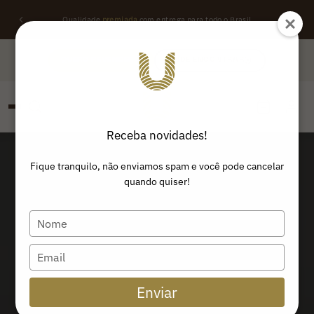
Qualidade
premiada
com entrega para todo o Brasil
QUERO REVENDER
ONDE ENCONTRAR
Receba novidades!
PESQUISAR
Buscar produtos:
Fique tranquilo, não enviamos spam e você pode cancelar
quando quiser!
Type
your
name
Type
your
email
Enviar