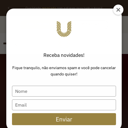
Qualidade
premiada
com entrega para todo o Brasil
QUERO REVENDER
ONDE ENCONTRAR
Receba novidades!
PESQUISAR
Buscar produtos:
Fique tranquilo, não enviamos spam e você pode cancelar
quando quiser!
Type
your
name
Type
your
email
Enviar