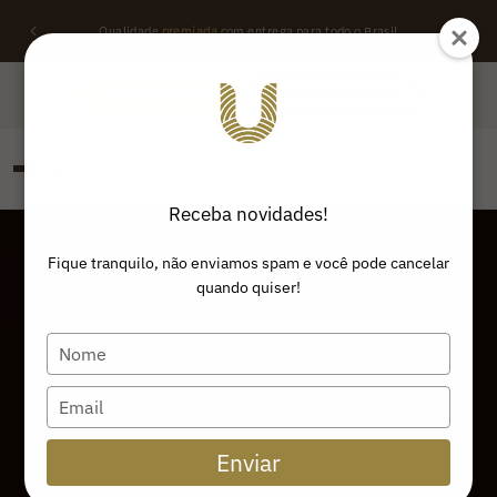
Qualidade
premiada
com entrega para todo o Brasil
QUERO REVENDER
ONDE ENCONTRAR
Receba novidades!
PESQUISAR
Buscar produtos:
Fique tranquilo, não enviamos spam e você pode cancelar
quando quiser!
Type
your
name
Type
your
email
Enviar