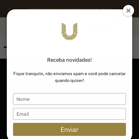
Descubra
Qualidade
cupons de desconto
premiada
com entrega para todo o Brasil
e garanta
frete grátis
CLIQUE AQUI
QUERO REVENDER
ONDE ENCONTRAR
Receba novidades!
PESQUISAR
Buscar produtos:
Fique tranquilo, não enviamos spam e você pode cancelar
quando quiser!
Type
your
name
Type
your
email
Enviar