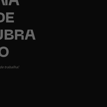
NA
DE
UBRA
O
de trabalha!