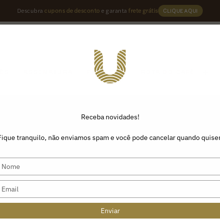
Descubra
cupons de desconto
e garanta
frete grátis
CLIQUE AQUI
U
ÉS
ASSINATURA
PRODUTOS
ROTA DO CAFÉ
Receba novidades!
Fique tranquilo, não enviamos spam e você pode cancelar quando quiser
Type
your
name
Type
your
email
Enviar