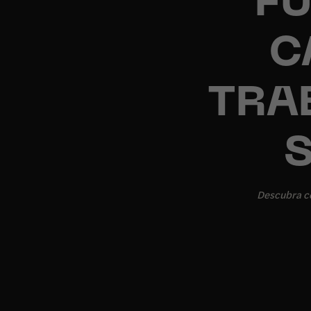
F
C
TRA
Descubra co