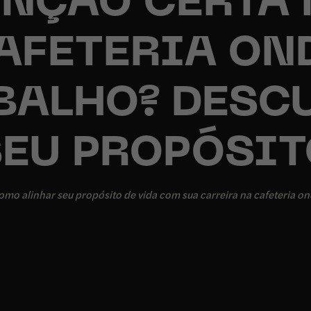
UNÇÃO CERTA 
AFETERIA ON
BALHO? DESC
SEU PROPÓSIT
mo alinhar seu propósito de vida com sua carreira na cafeteria on