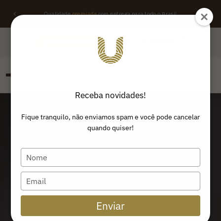
Qualidade
premiada
com entrega para todo o Brasil
QUERO REVENDER
ONDE ENCONTRAR
Receba novidades!
PESQUISAR
Buscar produtos:
Fique tranquilo, não enviamos spam e você pode cancelar
quando quiser!
Type
your
name
Type
your
email
Enviar