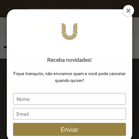
Qualidade
premiada
com entrega para todo o Brasil
QUERO REVENDER
ONDE ENCONTRAR
Receba novidades!
PESQUISAR
Buscar produtos:
Fique tranquilo, não enviamos spam e você pode cancelar
quando quiser!
Type
your
name
Type
your
email
Enviar