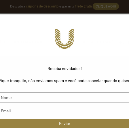
Descubra
cupons de desconto
e garanta
frete grátis
CLIQUE AQUI
U
ÉS
ASSINATURA
PRODUTOS
ROTA DO CAFÉ
Receba novidades!
Fique tranquilo, não enviamos spam e você pode cancelar quando quiser
Type
your
name
Type
your
email
Enviar