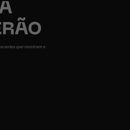
 A
ERÃO
escantes que mostram o