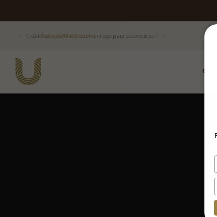
Da
Serra da Mantiqueira
direto para sua xícara
CAF
Buscar produtos: