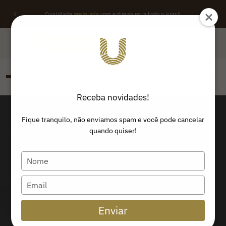
Qualidade
premiada
com entrega para todo o Brasil
QUERO REVENDER
ONDE ENCONTRAR
Receba novidades!
PESQUISAR
Buscar produtos:
Fique tranquilo, não enviamos spam e você pode cancelar
quando quiser!
Type
your
name
Type
your
email
Enviar