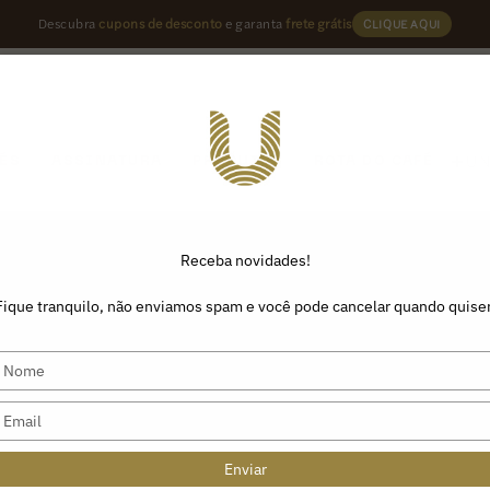
Descubra
cupons de desconto
e garanta
frete grátis
CLIQUE AQUI
U
ÉS
ASSINATURA
PRODUTOS
ROTA DO CAFÉ
Receba novidades!
Fique tranquilo, não enviamos spam e você pode cancelar quando quiser
Type
your
name
Type
your
email
Enviar