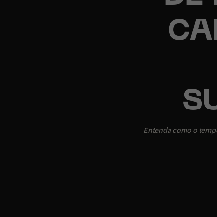
CA
S
Entenda como o tempo d