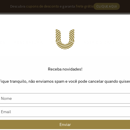
Descubra
cupons de desconto
e garanta
frete grátis
CLIQUE AQUI
U
ÉS
ASSINATURA
PRODUTOS
ROTA DO CAFÉ
Receba novidades!
Fique tranquilo, não enviamos spam e você pode cancelar quando quiser
Type
your
name
Type
your
email
Enviar