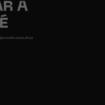
R A
É
Aproveite essas dicas