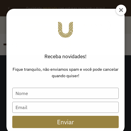
Qualidade
premiada
com entrega para todo o Brasil
QUERO REVENDER
ONDE ENCONTRAR
Receba novidades!
PESQUISAR
Buscar produtos:
Fique tranquilo, não enviamos spam e você pode cancelar
quando quiser!
Type
your
name
Type
your
email
Enviar