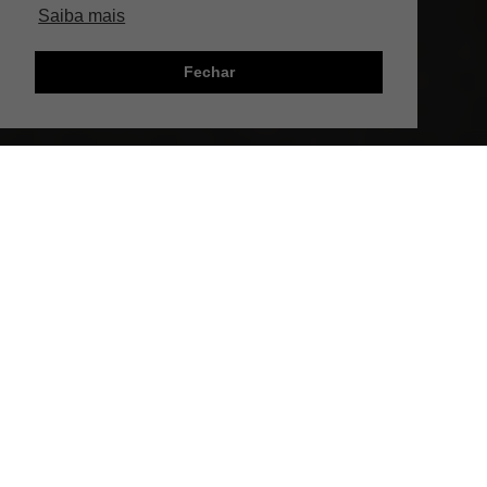
Saiba mais
Fechar
;
INTRODUÇÃO
A Copa Cantinho do Café retorna em 2024
com um novo formato, ainda mais
emocionante para os amantes de café que
querem mostrar o seu espaço de preparo de
maneira criativa e única. Com uma estrutura
renovada, a competição deste ano promete
ser ainda mais interativa e acessível para
todos. Se você tem um cantinho especial para
preparar o seu café, agora é a hora de se