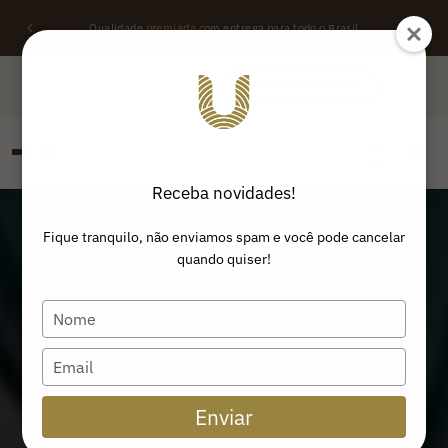
Qualidade
premiada
com entrega para todo o Brasil
QUERO REVENDER
ONDE ENCONTRAR
Receba novidades!
PESQUISAR
Buscar produtos:
Fique tranquilo, não enviamos spam e você pode cancelar
quando quiser!
Type
your
name
Type
your
email
Enviar