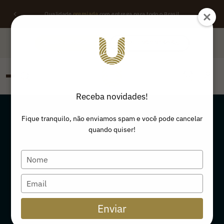
Qualidade
premiada
com entrega para todo o Brasil
QUERO REVENDER
ONDE ENCONTRAR
Receba novidades!
PESQUISAR
Buscar produtos:
Fique tranquilo, não enviamos spam e você pode cancelar
quando quiser!
Type
your
name
Type
your
email
Enviar