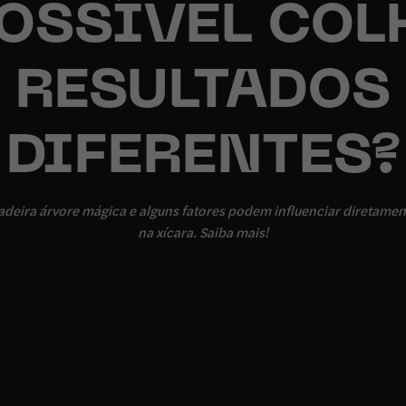
POSSÍVEL COL
RESULTADOS
DIFERENTES?
adeira árvore mágica e alguns fatores podem influenciar diretamen
na xícara. Saiba mais!