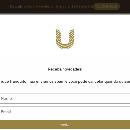
Descubra
cupons de desconto
e garanta
frete grátis
CLIQUE AQUI
U
ÉS
ASSINATURA
PRODUTOS
ROTA DO CAFÉ
Receba novidades!
Fique tranquilo, não enviamos spam e você pode cancelar quando quiser
Type
your
name
Type
your
email
Enviar