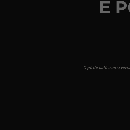
É 
O pé de café é uma verd