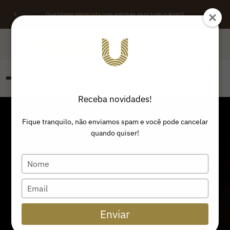
Qualidade
premiada
com entrega para todo o Brasil
QUERO REVENDER
ONDE ENCONTRAR
Receba novidades!
PESQUISAR
Buscar produtos:
Fique tranquilo, não enviamos spam e você pode cancelar
quando quiser!
Type
your
name
Type
your
email
Enviar