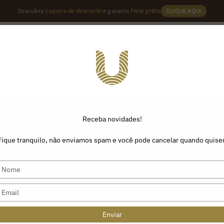
Descubra
cupons de desconto
e garanta
frete grátis
CLIQUE AQUI
U
ÉS
ASSINATURA
PRODUTOS
ROTA DO CAFÉ
Receba novidades!
Fique tranquilo, não enviamos spam e você pode cancelar quando quiser
Type
your
name
Type
your
email
Enviar