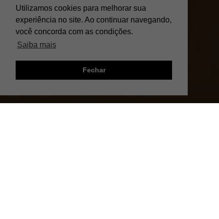
Utilizamos cookies para melhorar sua
experiência no site. Ao continuar navegando,
você concorda com as condições.
Saiba mais
Fechar
;
INTRODUÇÃO
preparar um
Já parou para pensar em como
café espresso
incrível, como aquele da sua
cafeteria favorita? Será que o truque está na
força aplicada ao compactar o café ou nas
ferramentas para compactação do café