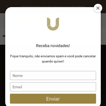
Qualidade
premiada
com entrega para todo o Brasil
QUERO REVENDER
ONDE ENCONTRAR
Receba novidades!
PESQUISAR
Buscar produtos:
Fique tranquilo, não enviamos spam e você pode cancelar
quando quiser!
Type
your
name
Type
your
email
Enviar